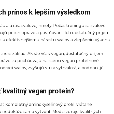
 ich prínos k lepším výsledkom
iu a rast svalovej hmoty. Počas tréningu sa svalové
ú pri ich oprave a posilňovaní. Ich dostatočný príjem
e k efektívnejšiemu nárastu svalov a zlepšeniu výkonu.
 fitness základ. Ak ste však vegán, dostatočný príjem
 práve tu prichádzajú na scénu vegan proteínové
rácii svalov, zvyšujú silu a vytrvalosť, a podporujú
 kvalitný vegan proteín?
ať kompletný aminokyselinový profil, vrátane
lo nedokáže samo vytvoriť. Medzi zdroje kvalitných