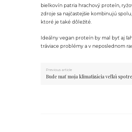
bielkovín patria hrachový proteín, ryžo
zdroje sa najčastejšie kombinujú spol
ktoré je také dôležité.
Ideálny vegan proteín by mal byť aj ľa
tráviace problémy a v neposlednom ra
Previous article
Bude mať moja klimatizácia veľkú spotr