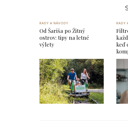
S
RADY A NÁVODY
RADY 
Od Šariša po Žitný
Filt
ostrov: tipy na letné
každ
výlety
keď 
kom