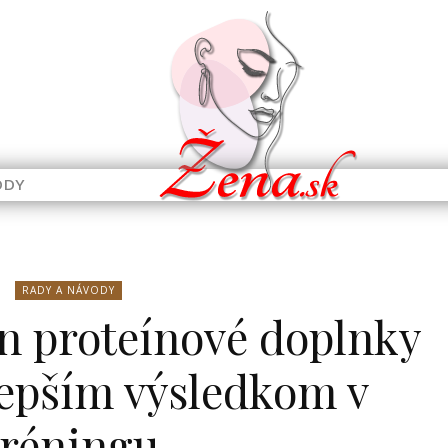
ODY
RADY A NÁVODY
n proteínové doplnky
epším výsledkom v
tréningu