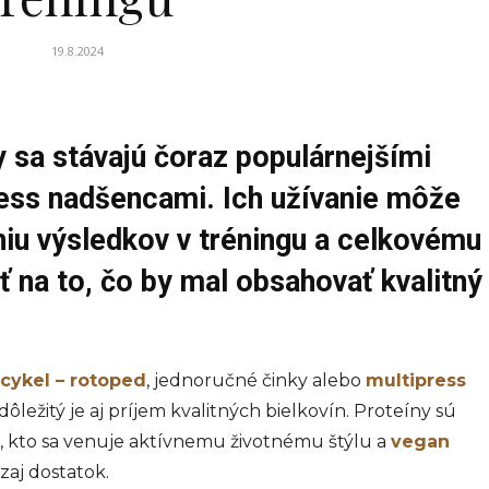
19.8.2024
 sa stávajú čoraz populárnejšími
ess nadšencami. Ich užívanie môže
niu výsledkov v tréningu a celkovému
 na to, čo by mal obsahovať kvalitný
icykel – rotoped
, jednoručné činky alebo
multipress
ležitý je aj príjem kvalitných bielkovín. Proteíny sú
, kto sa venuje aktívnemu životnému štýlu a
vegan
aj dostatok.