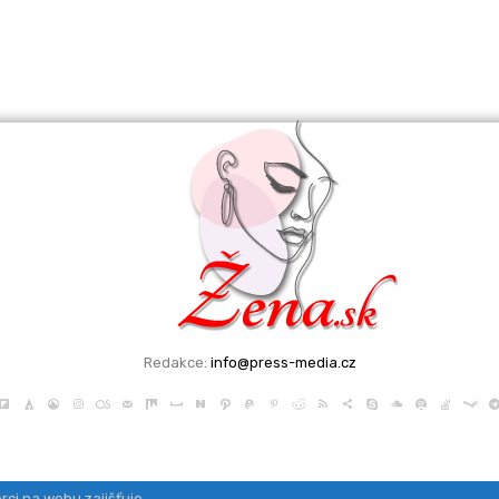
Redakce:
info@press-media.cz
rci na webu zajišťuje