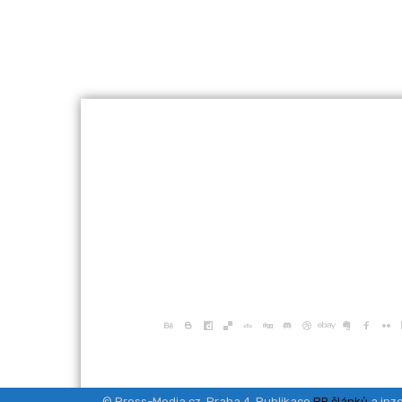
© Press-Media.cz, Praha 4, Publikace
PR článků
a inze