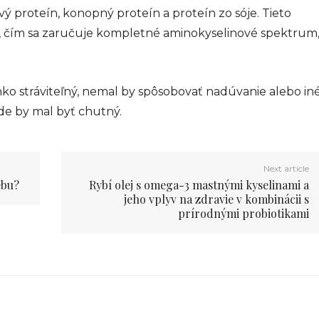
vý proteín, konopný proteín a proteín zo sóje. Tieto
u, čím sa zaručuje kompletné aminokyselinové spektrum
hko stráviteľný, nemal by spôsobovať nadúvanie alebo in
de by mal byť chutný.
Next article
ebu?
Rybí olej s omega-3 mastnými kyselinami a
jeho vplyv na zdravie v kombinácii s
prírodnými probiotikami