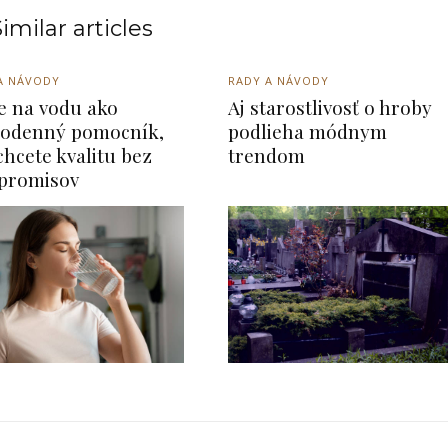
imilar articles
A NÁVODY
RADY A NÁVODY
re na vodu ako
Aj starostlivosť o hroby
odenný pomocník,
podlieha módnym
chcete kvalitu bez
trendom
promisov