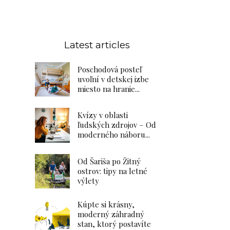
Latest articles
Poschodová posteľ
uvoľní v detskej izbe
miesto na hranie...
Kvízy v oblasti
ľudských zdrojov – Od
moderného náboru...
Od Šariša po Žitný
ostrov: tipy na letné
výlety
Kúpte si krásny,
moderný záhradný
stan, ktorý postavíte