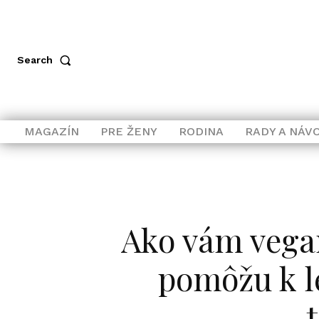
Search
MAGAZÍN
PRE ŽENY
RODINA
RADY A NÁV
Ako vám vega
pomôžu k l