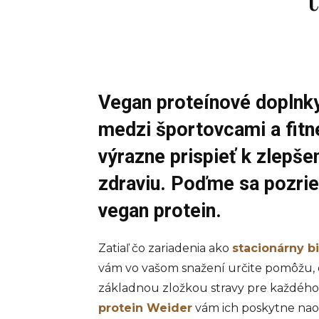
Vegan proteínové doplnky
medzi športovcami a fitn
výrazne prispieť k zlepše
zdraviu. Poďme sa pozrieť
vegan protein.
Zatiaľ čo zariadenia ako
stacionárny b
vám vo vašom snažení určite pomôžu, dô
základnou zložkou stravy pre každého
protein Weider
vám ich poskytne naoz