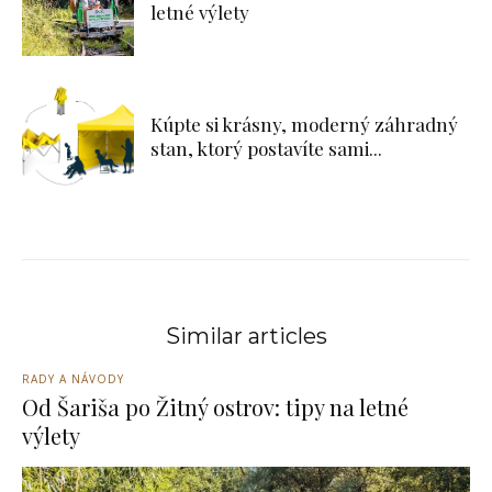
letné výlety
Kúpte si krásny, moderný záhradný
stan, ktorý postavíte sami...
Similar articles
RADY A NÁVODY
Od Šariša po Žitný ostrov: tipy na letné
výlety