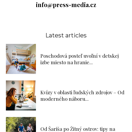
info@press-media.cz
Latest articles
Poschodová posteľ uvoľní v detskej
izbe miesto na hranie...
Kvízy v oblasti ľudských zdrojov – Od
moderného náboru...
Od Šariša po Žitný ostrov: tipy na