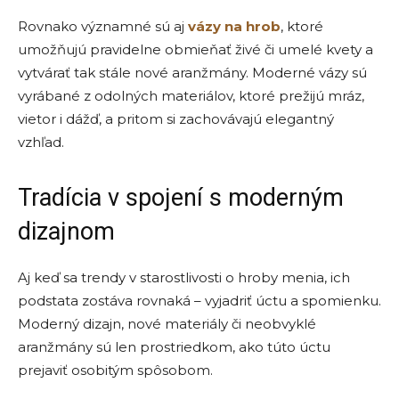
Rovnako významné sú aj
vázy na hrob
, ktoré
umožňujú pravidelne obmieňať živé či umelé kvety a
vytvárať tak stále nové aranžmány. Moderné vázy sú
vyrábané z odolných materiálov, ktoré prežijú mráz,
vietor i dážď, a pritom si zachovávajú elegantný
vzhľad.
Tradícia v spojení s moderným
dizajnom
Aj keď sa trendy v starostlivosti o hroby menia, ich
podstata zostáva rovnaká – vyjadriť úctu a spomienku.
Moderný dizajn, nové materiály či neobvyklé
aranžmány sú len prostriedkom, ako túto úctu
prejaviť osobitým spôsobom.