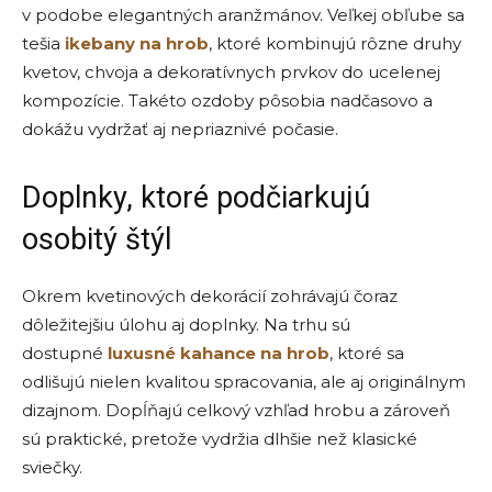
v podobe elegantných aranžmánov. Veľkej obľube sa
tešia
ikebany na hrob
, ktoré kombinujú rôzne druhy
kvetov, chvoja a dekoratívnych prvkov do ucelenej
kompozície. Takéto ozdoby pôsobia nadčasovo a
dokážu vydržať aj nepriaznivé počasie.
Doplnky, ktoré podčiarkujú
osobitý štýl
Okrem kvetinových dekorácií zohrávajú čoraz
dôležitejšiu úlohu aj doplnky. Na trhu sú
dostupné
luxusné kahance na hrob
, ktoré sa
odlišujú nielen kvalitou spracovania, ale aj originálnym
dizajnom. Dopĺňajú celkový vzhľad hrobu a zároveň
sú praktické, pretože vydržia dlhšie než klasické
sviečky.