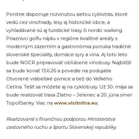
Ponitrie disponuje rozvinutou sieťou cyklotrás, ktoré
vedú cez vinohrady, lesy aj historické obce, a
vyhľadávané sú aj turistické trasy či nordic walking.
Priaznivci golfu nájdu v regióne kvalitné areály s
moderným zázemím a gastronómia ponúka tradičné
slovenské špeciality, domáce syry a vína. Aj toto leto
bude NOCR pripravovať obľúbené vínobusy. Najbližší
sa bude konať 13.6.26 a povedie na podujatie
Otvorené vrábeľské pivnice a tiež do Veľkého
Cetína. Tešiť sa môžete aj na cyklobusy. Už 30. mája sa
bude realizovať trasa Zlatno – Jelenec a 20. júna smer
Topoľčianky. Viac na
www.visitnitra.eu
.
Realizované s finančnou podporou Ministerstva
cestovného ruchu a športu Slovenskej republiky.