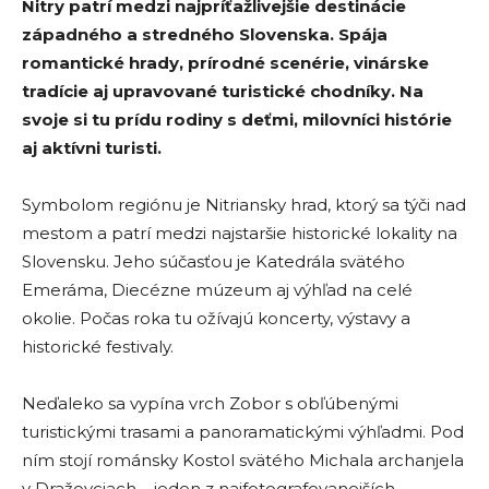
Nitry patrí medzi najpríťažlivejšie destinácie
západného a stredného Slovenska. Spája
romantické hrady, prírodné scenérie, vinárske
tradície aj upravované turistické chodníky. Na
svoje si tu prídu rodiny s deťmi, milovníci histórie
aj aktívni turisti.
Symbolom regiónu je Nitriansky hrad, ktorý sa týči nad
mestom a patrí medzi najstaršie historické lokality na
Slovensku. Jeho súčasťou je Katedrála svätého
Emeráma, Diecézne múzeum aj výhľad na celé
okolie. Počas roka tu ožívajú koncerty, výstavy a
historické festivaly.
Neďaleko sa vypína vrch Zobor s obľúbenými
turistickými trasami a panoramatickými výhľadmi. Pod
ním stojí románsky Kostol svätého Michala archanjela
v Dražovciach – jeden z najfotografovanejších