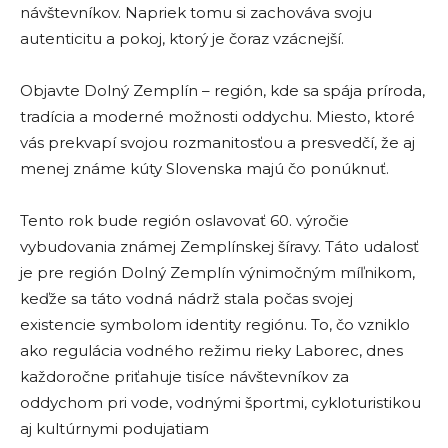
návštevníkov. Napriek tomu si zachováva svoju
autenticitu a pokoj, ktorý je čoraz vzácnejší.
Objavte Dolný Zemplín – región, kde sa spája príroda,
tradícia a moderné možnosti oddychu. Miesto, ktoré
vás prekvapí svojou rozmanitosťou a presvedčí, že aj
menej známe kúty Slovenska majú čo ponúknuť.
Tento rok bude región oslavovať 60. výročie
vybudovania známej Zemplínskej šíravy. Táto udalosť
je pre región Dolný Zemplín výnimočným míľnikom,
keďže sa táto vodná nádrž stala počas svojej
existencie symbolom identity regiónu. To, čo vzniklo
ako regulácia vodného režimu rieky Laborec, dnes
každoročne priťahuje tisíce návštevníkov za
oddychom pri vode, vodnými športmi, cykloturistikou
aj kultúrnymi podujatiam