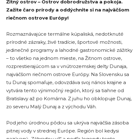
Žitný ostrov – Ostrov dobrodružstva a pokoja.
Zažite čaro prírody a oddýchnite si na najväčšom
riečnom ostrove Európy!
Rozmaznávajúce termálne kúpaliská, nedotknuté
prírodné zázraky, živé tradície, športové možnosti,
jedinečné programy a lahodné gastronomické zážitky
– to všetko na jednom mieste, na Žitnom ostrove,
rozprestierajúcom sa v vnútrozemskej delty Dunaja,
najväčšom riečnom ostrove Európy. Na Slovensku sa
tu Dunaj spomaľuje, odovzdáva svoj nános krajine a
vytvára tento výnimočný región, ktorý sa tiahne od
Bratislavy až po Komárna. Z juhu ho obklopuje Dunaj,
zo severu Malý Dunaj a z východu Váh.
Pod jeho úrodnou pôdou sa ukrýva najväčšia zásoba
pitnej vody v strednej Európe. Región bol kedysi
nazývaný „Záhradou víl“ a podľa legendy tento