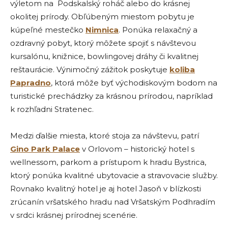
výletom na Podskalský roháč alebo do krásnej
okolitej prírody. Obľúbeným miestom pobytu je
kúpeľné mestečko
Nimnica
. Ponúka relaxačný a
ozdravný pobyt, ktorý môžete spojiť s návštevou
kursalónu, knižnice, bowlingovej dráhy či kvalitnej
reštaurácie. Výnimočný zážitok poskytuje
koliba
Papradno
, ktorá môže byť východiskovým bodom na
turistické prechádzky za krásnou prírodou, napríklad
k rozhľadni Stratenec.
Medzi ďalšie miesta, ktoré stoja za návštevu, patrí
Gino Park Palace
v Orlovom – historický hotel s
wellnessom, parkom a prístupom k hradu Bystrica,
ktorý ponúka kvalitné ubytovacie a stravovacie služby.
Rovnako kvalitný hotel je aj hotel Jasoň v blízkosti
zrúcanín vršatského hradu nad Vršatským Podhradím
v srdci krásnej prírodnej scenérie.