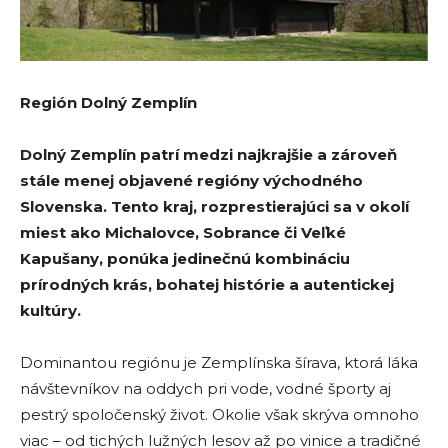
Región Dolný Zemplín
Dolný Zemplín patrí medzi najkrajšie a zároveň
stále menej objavené regióny východného
Slovenska. Tento kraj, rozprestierajúci sa v okolí
miest ako
Michalovce
,
Sobrance
či
Veľké
Kapušany
, ponúka jedinečnú kombináciu
prírodných krás, bohatej histórie a autentickej
kultúry.
Dominantou regiónu je Zemplínska šírava, ktorá láka
návštevníkov na oddych pri vode, vodné športy aj
pestrý spoločenský život. Okolie však skrýva omnoho
viac – od tichých lužných lesov až po vinice a tradičné