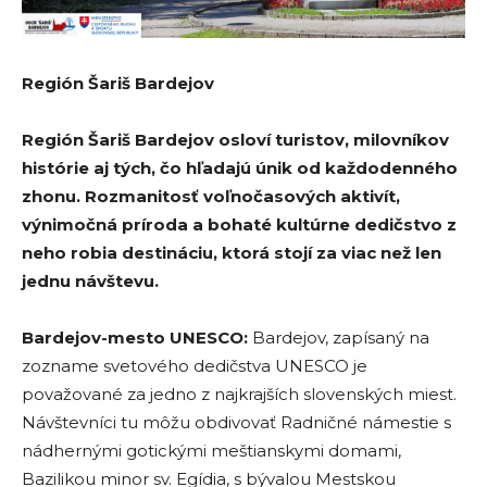
Región Šariš Bardejov
Región Šariš Bardejov osloví turistov, milovníkov
histórie aj tých, čo hľadajú únik od každodenného
zhonu. Rozmanitosť voľnočasových aktivít,
výnimočná príroda a bohaté kultúrne dedičstvo z
neho robia destináciu, ktorá stojí za viac než len
jednu návštevu.
Bardejov-mesto UNESCO:
Bardejov, zapísaný na
zozname svetového dedičstva UNESCO je
považované za jedno z najkrajších slovenských miest.
Návštevníci tu môžu obdivovať Radničné námestie s
nádhernými gotickými meštianskymi domami,
Bazilikou minor sv. Egídia, s bývalou Mestskou