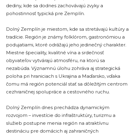
dediny, kde sa dodnes zachovávajú zvyky a
pohostinnosť typická pre Zemplín.
Dolný Zemplín je miestom, kde sa stretávajú kultúry a
tradície. Región je známy folklórom, gastronómiou a
podujatiami, ktoré odrážajú jeho jedinečný charakter.
Miestne špeciality, kvalitné vína a srdečnosť
obyvateľov vytvárajú atmosféru, na ktorú sa
nezabúda. Významnú úlohu zohráva aj strategická
poloha pri hraniciach s Ukrajina a Maďarsko, vďaka
čomu má región potenciál stať sa dôležitým centrom
cezhraničnej spolupráce a cestovného ruchu.
Dolný Zemplín dnes prechádza dynamickým
rozvojom – investície do infraštruktúry, turizmu a
služieb postupne menia región na atraktívnu
destináciu pre domácich aj zahraničných