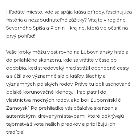
Hľadáte miesto, kde sa spája krása prírody, fascinujúca
história a nezabudnuteľné zážitky? Vitajte v regióne
Severného Spiša a Pienin – krajine, ktorá vie očariť na
prvý pohľad!
Vaše kroky môžu viesť rovno na Ľubovniansky hrad a
do priľahlého skanzenu, kde sa vrátite v čase do
obdobia, keď stredoveký hrad strážil obchodné cesty
a slúžil ako významné sídlo kráľov, šľachty a
významných poľských rodov. Práve tu boli uschované
poľské korunovačné klenoty. Hrad patril do
vlastníctva mocných rodov, ako boli Ľubomirskí či
Zamoyskí. Po prehliadke vás očakáva skanzen s
autentickými drevenými stavbami, ktoré odkrývajú
tajomstvá života našich predkov a približujú ich
tradície.