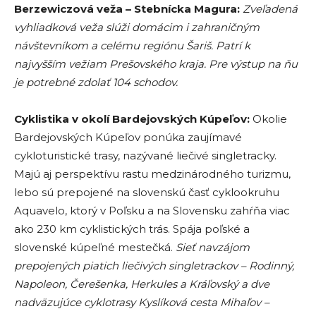
Berzewiczová veža – Stebnícka Magura:
Zveľadená
vyhliadková veža slúži domácim i zahraničným
návštevníkom a celému regiónu Šariš. Patrí k
najvyšším vežiam Prešovského kraja. Pre výstup na ňu
je potrebné zdolať 104 schodov.
Cyklistika v okolí Bardejovských Kúpeľov:
Okolie
Bardejovských Kúpeľov ponúka zaujímavé
cykloturistické trasy, nazývané liečivé singletracky.
Majú aj perspektívu rastu medzinárodného turizmu,
lebo sú prepojené na slovenskú časť cyklookruhu
Aquavelo, ktorý v Poľsku a na Slovensku zahŕňa viac
ako 230 km cyklistických trás. Spája poľské a
slovenské kúpeľné mestečká.
Sieť navzájom
prepojených piatich liečivých singletrackov – Rodinný,
Napoleon, Čerešenka, Herkules a Kráľovský a dve
nadväzujúce cyklotrasy Kyslíková cesta Mihaľov –