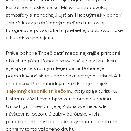
kostolíkov na Slovensku. Milovníci stredovekej
atmosféry si nenechajú ujsť ani Hrad
Gýmeš
v pohorí
Tribeč, ktorý je obľúbeným cieľom turistov aj
fotografov a počas roka tu prebiehajú dobrovoľnícke
a historické podujatia.
Práve pohorie Tribeč patrí medzi najkrajšie prírodné
oblasti regiónu. Pohorie sa vyznačuje hustými lesmi
a je spojené s rôznymi legendami. Pohorie je
popretkávané sieťou dobre označených turistických
chodníkov. Pozoruhodným zážitkom je projekt
Tajomný chodník Tribečom
,
ktorý spája turistiku,
históriu a zážitkové objavovanie pre celú rodinu.
Unikátnym miestom je aj Zubria zvernica, kde
návštevníci pozorujú zubry európske v ich
prirodzenom prostredí – ide o významné centrum
ochrany tohto vzácneho druhu.