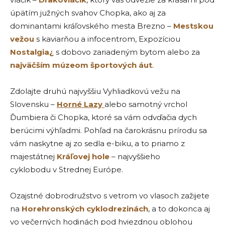
úpätím južných svahov Chopka, ako aj za
dominantami kráľovského mesta Brezno –
Mestskou
vežou
s kaviarňou a infocentrom, Expozíciou
Nostalgia¿
s dobovo zariadeným bytom alebo za
najväčším múzeom športových áut
.
Zdolajte druhú najvyššiu Vyhliadkovú vežu na
Slovensku –
Horné Lazy
alebo samotný vrchol
Ďumbiera či Chopka, ktoré sa vám odvďačia dych
berúcimi výhľadmi. Pohľad na čarokrásnu prírodu sa
vám naskytne aj zo sedla e-biku, a to priamo z
majestátnej
Kráľovej hole
– najvyššieho
cyklobodu v Strednej Európe.
Ozajstné dobrodružstvo s vetrom vo vlasoch zažijete
na
Horehronských cyklodrezinách
, a to dokonca aj
vo večerných hodinách pod hviezdnou oblohou