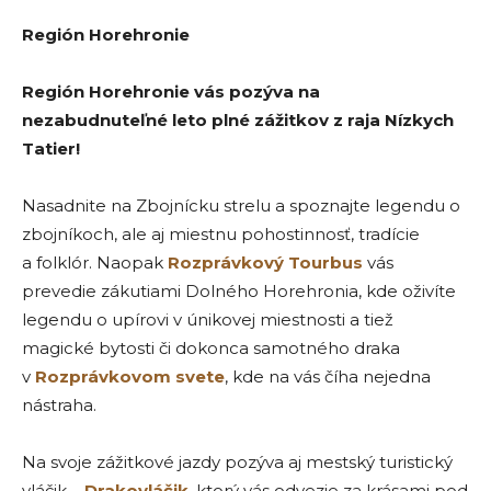
Región Horehronie
Región Horehronie vás pozýva na
nezabudnuteľné leto plné zážitkov z raja Nízkych
Tatier!
Nasadnite na Zbojnícku strelu a spoznajte legendu o
zbojníkoch, ale aj miestnu pohostinnosť, tradície
a folklór. Naopak
Rozprávkový Tourbus
vás
prevedie zákutiami Dolného Horehronia, kde oživíte
legendu o upírovi v únikovej miestnosti a tiež
magické bytosti či dokonca samotného draka
v
Rozprávkovom svete
, kde na vás číha nejedna
nástraha.
Na svoje zážitkové jazdy pozýva aj mestský turistický
vláčik –
Drakovláčik
, ktorý vás odvezie za krásami pod