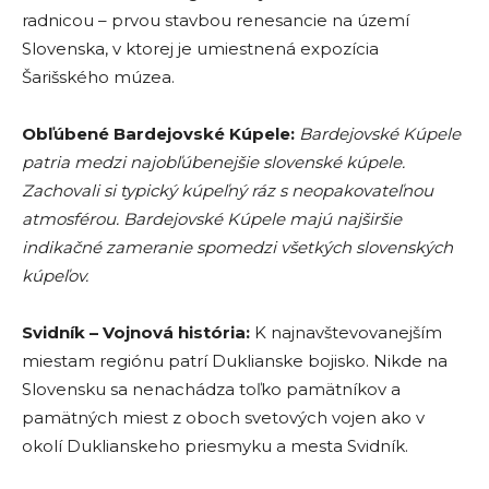
radnicou – prvou stavbou renesancie na území
Slovenska, v ktorej je umiestnená expozícia
Šarišského múzea.
Obľúbené Bardejovské Kúpele:
Bardejovské Kúpele
patria medzi najobľúbenejšie slovenské kúpele.
Zachovali si typický kúpeľný ráz s neopakovateľnou
atmosférou. Bardejovské Kúpele majú najširšie
indikačné zameranie spomedzi všetkých slovenských
kúpeľov.
Svidník – Vojnová história:
K najnavštevovanejším
miestam regiónu patrí Duklianske bojisko. Nikde na
Slovensku sa nenachádza toľko pamätníkov a
pamätných miest z oboch svetových vojen ako v
okolí Duklianskeho priesmyku a mesta Svidník.