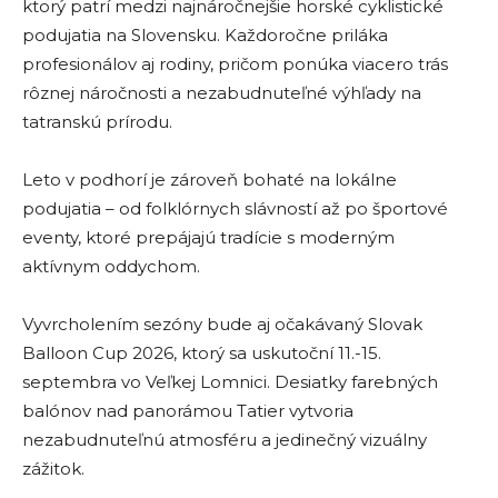
ktorý patrí medzi najnáročnejšie horské cyklistické
podujatia na Slovensku. Každoročne priláka
profesionálov aj rodiny, pričom ponúka viacero trás
rôznej náročnosti a nezabudnuteľné výhľady na
tatranskú prírodu.
Leto v podhorí je zároveň bohaté na lokálne
podujatia – od folklórnych slávností až po športové
eventy, ktoré prepájajú tradície s moderným
aktívnym oddychom.
Vyvrcholením sezóny bude aj očakávaný Slovak
Balloon Cup 2026, ktorý sa uskutoční 11.-15.
septembra vo Veľkej Lomnici. Desiatky farebných
balónov nad panorámou Tatier vytvoria
nezabudnuteľnú atmosféru a jedinečný vizuálny
zážitok.