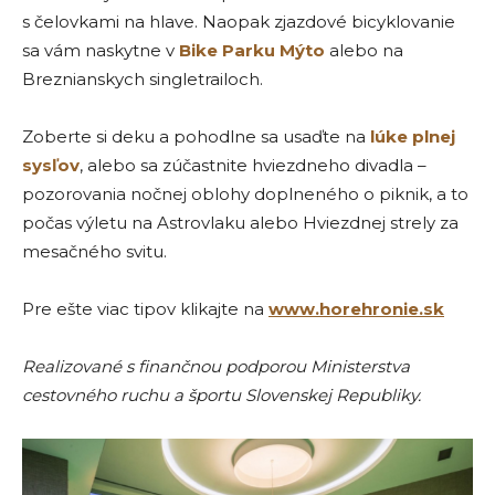
s čelovkami na hlave. Naopak zjazdové bicyklovanie
sa vám naskytne v
Bike Parku Mýto
alebo na
Breznianskych singletrailoch.
Zoberte si deku a pohodlne sa usaďte na
lúke plnej
sysľov
, alebo sa zúčastnite hviezdneho divadla –
pozorovania nočnej oblohy doplneného o piknik, a to
počas výletu na Astrovlaku alebo Hviezdnej strely za
mesačného svitu.
Pre ešte viac tipov klikajte na
www.horehronie.sk
Realizované s finančnou podporou Ministerstva
cestovného ruchu a športu Slovenskej Republiky.