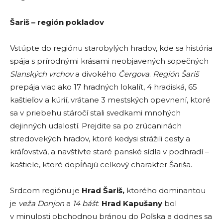
Šariš – región pokladov
Vstúpte do regiónu starobylých hradov, kde sa história
spája s prírodnými krásami neobjavených sopečných
Slanských vrchov
a divokého
Čergova
.
Región Šariš
prepája viac ako 17 hradných lokalít, 4 hradiská, 65
kaštieľov a kúrií, vrátane 3 mestských opevnení, ktoré
sa v priebehu stáročí stali svedkami mnohých
dejinných udalostí. Prejdite sa po zrúcaninách
stredovekých hradov, ktoré kedysi strážili cesty a
kráľovstvá, a navštívte staré panské sídla v podhradí –
kaštiele, ktoré dopĺňajú celkový charakter Šariša.
Srdcom regiónu je
Hrad Šariš,
ktorého dominantou
je
veža Donjon
a
14 bášt
.
Hrad Kapušany
bol
v minulosti obchodnou bránou do Poľska a dodnes sa