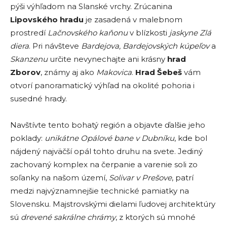
pýši výhľadom na Slanské vrchy. Zrúcanina
Lipovského hradu
je zasadená v malebnom
prostredí
Lačnovského kaňonu
v blízkosti
jaskyne Zlá
diera
. Pri návšteve
Bardejova, Bardejovských kúpeľov
a
Skanzenu
určite nevynechajte ani krásny
hrad
Zborov
, známy aj ako
Makovica
.
Hrad Šebeš
vám
otvorí panoramatický výhľad na okolité pohoria i
susedné hrady.
Navštívte tento bohatý región a objavte ďalšie jeho
poklady:
unikátne Opálové bane v Dubníku
, kde bol
nájdený najväčší opál tohto druhu na svete. Jediný
zachovaný komplex na čerpanie a varenie soli zo
soľanky na našom území,
Solivar v Prešove
, patrí
medzi najvýznamnejšie technické pamiatky na
Slovensku. Majstrovskými dielami ľudovej architektúry
sú
drevené sakrálne chrámy
, z ktorých sú mnohé