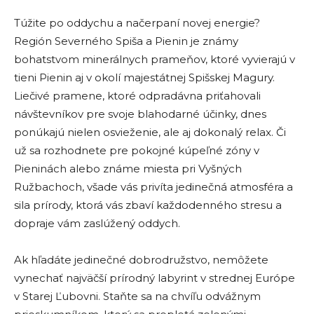
Túžite po oddychu a načerpaní novej energie?
Región Severného Spiša a Pienin je známy
bohatstvom minerálnych prameňov, ktoré vyvierajú v
tieni Pienin aj v okolí majestátnej Spišskej Magury.
Liečivé pramene, ktoré odpradávna priťahovali
návštevníkov pre svoje blahodarné účinky, dnes
ponúkajú nielen osvieženie, ale aj dokonalý relax. Či
už sa rozhodnete pre pokojné kúpeľné zóny v
Pieninách alebo známe miesta pri Vyšných
Ružbachoch, všade vás privíta jedinečná atmosféra a
sila prírody, ktorá vás zbaví každodenného stresu a
dopraje vám zaslúžený oddych.
Ak hľadáte jedinečné dobrodružstvo, nemôžete
vynechať najväčší prírodný labyrint v strednej Európe
v Starej Ľubovni. Staňte sa na chvíľu odvážnym