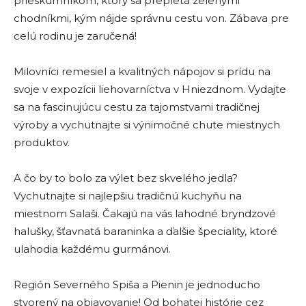
prieskumníkom, ktorý sa prepletá zelenými
chodníkmi, kým nájde správnu cestu von. Zábava pre
celú rodinu je zaručená!
Milovníci remesiel a kvalitných nápojov si prídu na
svoje v expozícii liehovarníctva v Hniezdnom. Vydajte
sa na fascinujúcu cestu za tajomstvami tradičnej
výroby a vychutnajte si výnimočné chute miestnych
produktov.
A čo by to bolo za výlet bez skvelého jedla?
Vychutnajte si najlepšiu tradičnú kuchyňu na
miestnom Salaši. Čakajú na vás lahodné bryndzové
halušky, šťavnatá baraninka a ďalšie špeciality, ktoré
ulahodia každému gurmánovi.
Región Severného Spiša a Pienin je jednoducho
stvorený na objavovanie! Od bohatej histórie cez