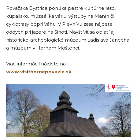
Považská Bystrica ponúka pestré kultúrne leto,
kúpalisko, múzeá, kalváriu, výstupy na Manín či
cyklotrasy popri Váhu. V Plevníku zasa nájdete
oddych pri jazere na Sihoti. Navštíviť sa oplatí aj
historicko-archeologické múzeum Ladislava Janecha
a múzeum v Hornom Moštenci.
Viac informácií nájdete na:
www.visithornepovazie.sk
.