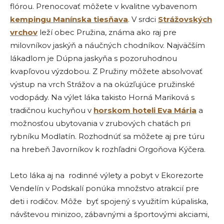
flórou. Prenocovať môžete v kvalitne vybavenom
kempingu Manínska tiesňava
. V srdci
Strážovských
vrchov
leží obec Pružina, známa ako raj pre
milovníkov jaskýň a náučných chodníkov. Najväčším
lákadlom je Dúpna jaskyňa s pozoruhodnou
kvapľovou výzdobou. Z Pružiny môžete absolvovať
výstup na vrch Strážov a na okúzľujúce pružinské
vodopády. Na výlet láka takisto Horná Mariková s
tradičnou kuchyňou v
horskom hoteli Eva Mária
a
možnosťou ubytovania v zrubových chatách pri
rybníku Modlatín. Rozhodnúť sa môžete aj pre túru
na hrebeň Javorníkov k rozhľadni Orgoňova Kýčera.
Leto láka aj na rodinné výlety a pobyt v Ekorezorte
Vendelín v Podskalí ponúka množstvo atrakcií pre
deti i rodičov. Môže byť spojený s využitím kúpaliska,
návštevou minizoo, zábavnými a športovými akciami,