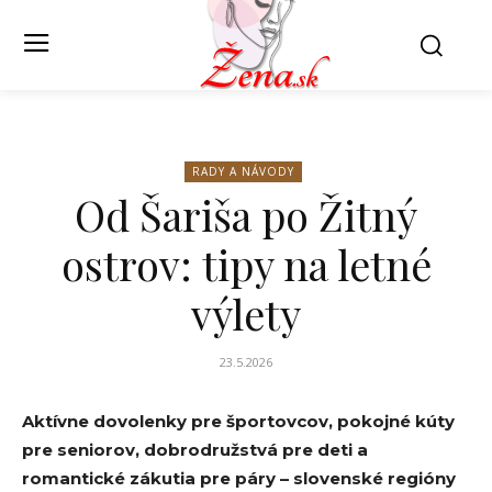
RADY A NÁVODY
Od Šariša po Žitný
ostrov: tipy na letné
výlety
23.5.2026
Aktívne dovolenky pre športovcov, pokojné kúty
pre seniorov, dobrodružstvá pre deti a
romantické zákutia pre páry – slovenské regióny