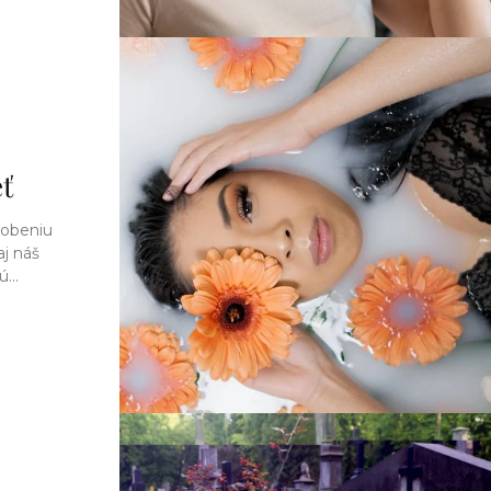
eť
sobeniu
j náš
...