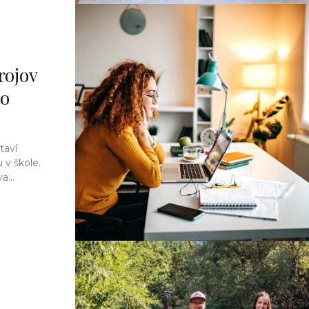
rojov
po
taví
 v škole.
...