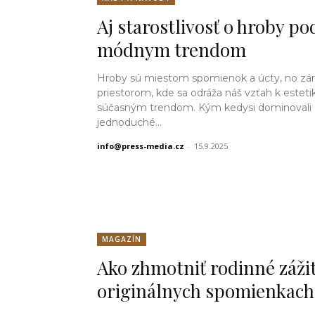
Aj starostlivosť o hroby po
módnym trendom
Hroby sú miestom spomienok a úcty, no zár
priestorom, kde sa odráža náš vzťah k esteti
súčasným trendom. Kým kedysi dominovali
jednoduché...
info@press-media.cz
-
15.9.2025
MAGAZÍN
Ako zhmotniť rodinné zážit
originálnych spomienkach