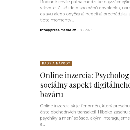
Rodinné chvíle patria medzi tie najvzácnejš
v živote. Či už ide o spoločnú dovolenku, na
oslavu alebo obyčajnú nedeľnú prechádzku, 
tieto momenty...
info@press-media.cz
-
3.9.2025
RADY A NÁVODY
Online inzercia: Psycholog
sociálny aspekt digitálneh
bazáru
Online inzercia sk je fenomén, ktorý presah
čisto obchodných transakcií. Hlboko zasahuj
psychiky a mení spôsob, akým interagujeme
a...