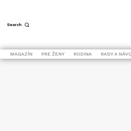
Search
MAGAZÍN
PRE ŽENY
RODINA
RADY A NÁV