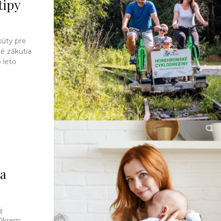
tipy
kúty pre
ké zákutia
o leto
na
j
 Okrem