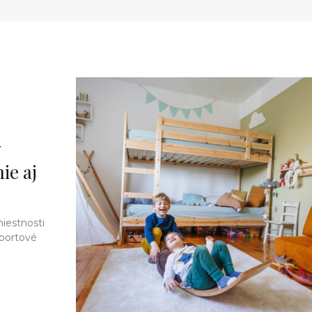
v
ie aj
miestnosti
 športové