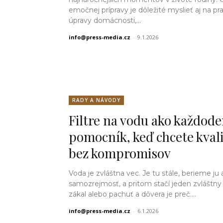
emočnej prípravy je dôležité myslieť aj na pr
úpravy domácnosti,...
info@press-media.cz
-
9.1.2026
RADY A NÁVODY
Filtre na vodu ako každod
pomocník, keď chcete kval
bez kompromisov
Voda je zvláštna vec. Je tu stále, berieme ju
samozrejmosť, a pritom stačí jeden zvláštny
zákal alebo pachuť a dôvera je preč....
info@press-media.cz
-
6.1.2026