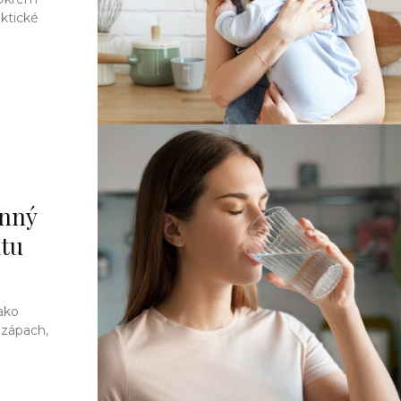
aktické
enný
itu
 ako
 zápach,