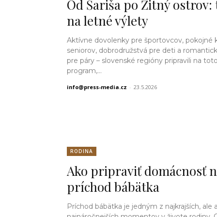
Od Šariša po Žitný ostrov: 
na letné výlety
Aktívne dovolenky pre športovcov, pokojné 
seniorov, dobrodružstvá pre deti a romantic
pre páry – slovenské regióny pripravili na tot
program,...
info@press-media.cz
-
23.5.2026
RODINA
Ako pripraviť domácnosť 
príchod bábätka
Príchod bábätka je jedným z najkrajších, ale a
najnáročnejších momentov v živote rodiny.