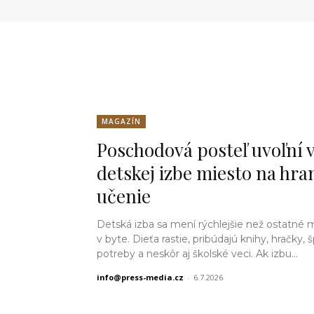
MAGAZÍN
Poschodová posteľ uvoľní 
detskej izbe miesto na hran
učenie
Detská izba sa mení rýchlejšie než ostatné 
v byte. Dieťa rastie, pribúdajú knihy, hračky,
potreby a neskôr aj školské veci. Ak izbu...
info@press-media.cz
-
6.7.2026