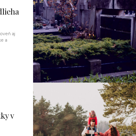
dlieha
oveň aj
ke a
ky v