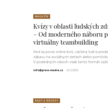
MAGAZÍN
Kvízy v oblasti ľudských zd
– Od moderného náboru 
virtuálny teambuilding
Keď sa povie online kvíz, väčšina ľudí si preds
zábavu na sociálnych sieťach alebo pomôcku
V posledných rokoch však tento formát zažíva
info@press-media.cz
-
23.5.2026
RADY A NÁVODY