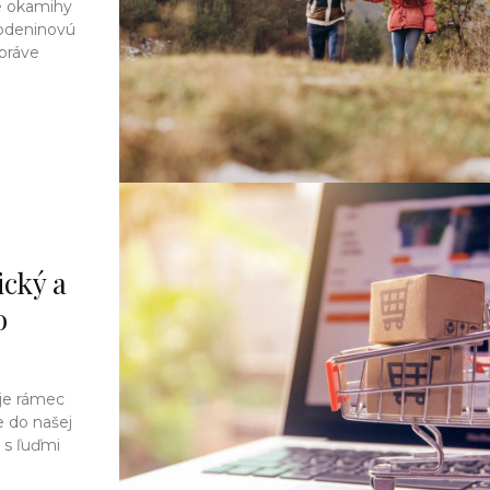
ie okamihy
rodeninovú
práve
ický a
o
uje rámec
e do našej
 s ľuďmi