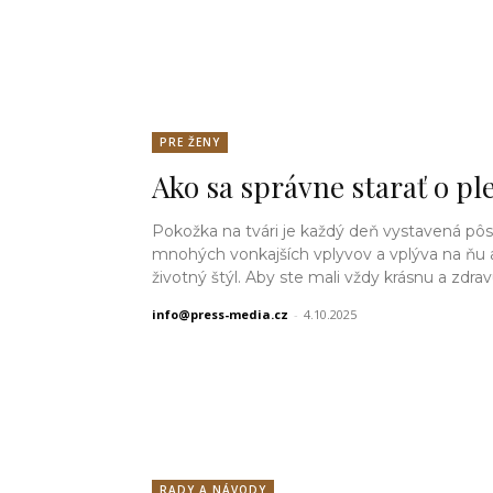
PRE ŽENY
Ako sa správne starať o pl
Pokožka na tvári je každý deň vystavená pô
mnohých vonkajších vplyvov a vplýva na ňu a
životný štýl. Aby ste mali vždy krásnu a zdravú
info@press-media.cz
-
4.10.2025
RADY A NÁVODY