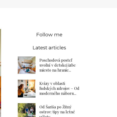
Follow me
Latest articles
Poschodová posteľ
uvoľní v detskej izbe
miesto na hranie...
Kvízy v oblasti
ľudských zdrojov – Od
moderného náboru...
Od Šariša po Žitný
ostrov: tipy na letné
výlety