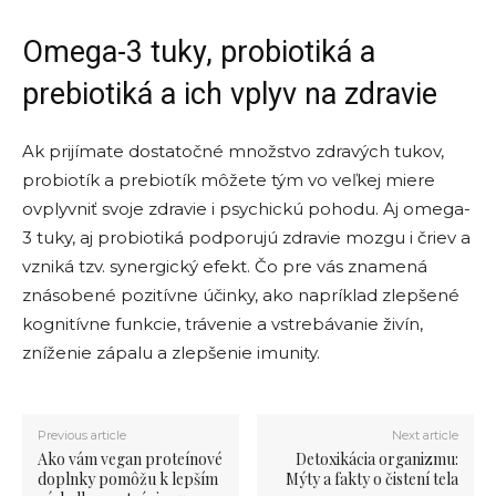
Omega-3 tuky, probiotiká a
prebiotiká a ich vplyv na zdravie
Ak prijímate dostatočné množstvo zdravých tukov,
probiotík a prebiotík môžete tým vo veľkej miere
ovplyvniť svoje zdravie i psychickú pohodu. Aj omega-
3 tuky, aj probiotiká podporujú zdravie mozgu i čriev a
vzniká tzv. synergický efekt. Čo pre vás znamená
znásobené pozitívne účinky, ako napríklad zlepšené
kognitívne funkcie, trávenie a vstrebávanie živín,
zníženie zápalu a zlepšenie imunity.
Previous article
Next article
Ako vám vegan proteínové
Detoxikácia organizmu:
doplnky pomôžu k lepším
Mýty a fakty o čistení tela