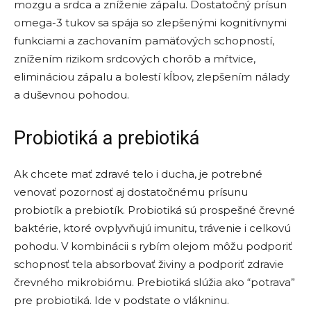
mozgu a srdca a zníženie zápalu. Dostatočný prísun
omega-3 tukov sa spája so zlepšenými kognitívnymi
funkciami a zachovaním pamäťových schopností,
znížením rizikom srdcových chorôb a mŕtvice,
elimináciou zápalu a bolestí kĺbov, zlepšením nálady
a duševnou pohodou.
Probiotiká a prebiotiká
Ak chcete mať zdravé telo i ducha, je potrebné
venovať pozornosť aj dostatočnému prísunu
probiotík a prebiotík. Probiotiká sú prospešné črevné
baktérie, ktoré ovplyvňujú imunitu, trávenie i celkovú
pohodu. V kombinácii s rybím olejom môžu podporiť
schopnosť tela absorbovať živiny a podporiť zdravie
črevného mikrobiómu. Prebiotiká slúžia ako “potrava”
pre probiotiká. Ide v podstate o vlákninu.