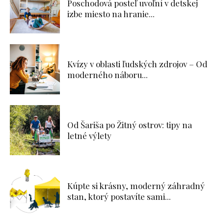
Poschodová posteľ uvoľní v detskej
izbe miesto na hranie...
Kvízy v oblasti ľudských zdrojov – Od
moderného náboru...
Od Šariša po Žitný ostrov: tipy na
letné výlety
Kúpte si krásny, moderný záhradný
stan, ktorý postavíte sami...