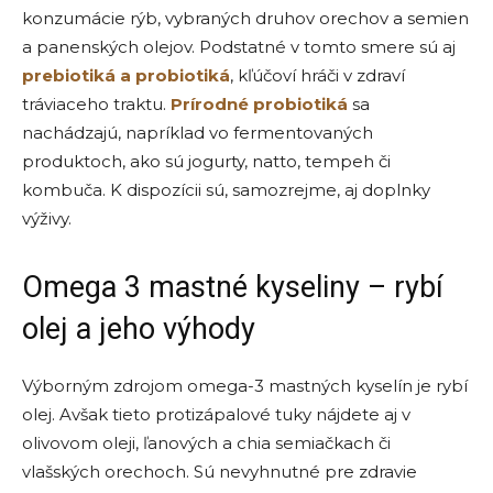
konzumácie rýb, vybraných druhov orechov a semien
a panenských olejov. Podstatné v tomto smere sú aj
prebiotiká a probiotiká
, kľúčoví hráči v zdraví
tráviaceho traktu.
Prírodné probiotiká
sa
nachádzajú, napríklad vo fermentovaných
produktoch, ako sú jogurty, natto, tempeh či
kombuča. K dispozícii sú, samozrejme, aj doplnky
výživy.
Omega 3 mastné kyseliny – rybí
olej a jeho výhody
Výborným zdrojom omega-3 mastných kyselín je rybí
olej. Avšak tieto protizápalové tuky nájdete aj v
olivovom oleji, ľanových a chia semiačkach či
vlašských orechoch. Sú nevyhnutné pre zdravie