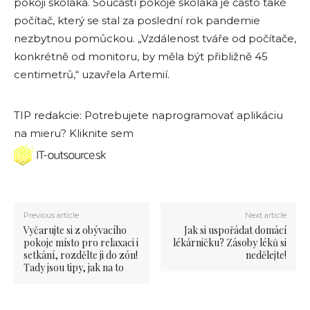
pokoji školáka. Součástí pokoje školáka je často také
počítač, který se stal za poslední rok pandemie
nezbytnou pomůckou. „Vzdálenost tváře od počítače,
konkrétně od monitoru, by měla být přibližně 45
centimetrů,“ uzavřela Artemií.
TIP redakcie: Potrebujete naprogramovať aplikáciu
na mieru? Kliknite sem
Previous article
Next article
Vyčarujte si z obývacího
Jak si uspořádat domácí
pokoje místo pro relaxaci i
lékárničku? Zásoby léků si
setkání, rozdělte ji do zón!
nedělejte!
Tady jsou tipy, jak na to