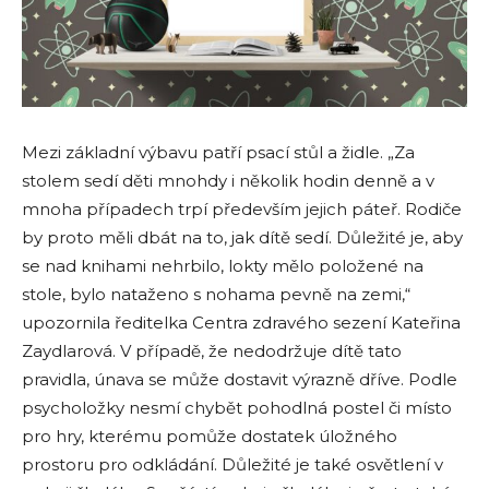
Mezi základní výbavu patří psací stůl a židle. „Za
stolem sedí děti mnohdy i několik hodin denně a v
mnoha případech trpí především jejich páteř. Rodiče
by proto měli dbát na to, jak dítě sedí. Důležité je, aby
se nad knihami nehrbilo, lokty mělo položené na
stole, bylo nataženo s nohama pevně na zemi,“
upozornila ředitelka Centra zdravého sezení Kateřina
Zaydlarová. V případě, že nedodržuje dítě tato
pravidla, únava se může dostavit výrazně dříve. Podle
psycholožky nesmí chybět pohodlná postel či místo
pro hry, kterému pomůže dostatek úložného
prostoru pro odkládání. Důležité je také osvětlení v