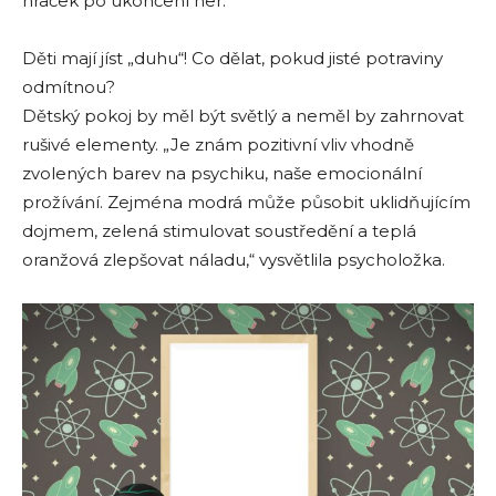
hraček po ukončení her.
Děti mají jíst „duhu“! Co dělat, pokud jisté potraviny
odmítnou?
Dětský pokoj by měl být světlý a neměl by zahrnovat
rušivé elementy. „Je znám pozitivní vliv vhodně
zvolených barev na psychiku, naše emocionální
prožívání. Zejména modrá může působit uklidňujícím
dojmem, zelená stimulovat soustředění a teplá
oranžová zlepšovat náladu,“ vysvětlila psycholožka.