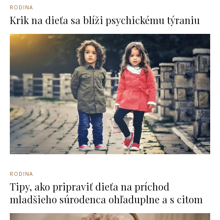
RODINA
Krik na dieťa sa blíži psychickému týraniu
RODINA
Tipy, ako pripraviť dieťa na príchod
mladšieho súrodenca ohľaduplne a s citom