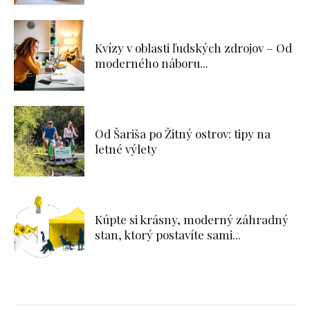
Kvízy v oblasti ľudských zdrojov – Od
moderného náboru...
Od Šariša po Žitný ostrov: tipy na
letné výlety
Kúpte si krásny, moderný záhradný
stan, ktorý postavíte sami...