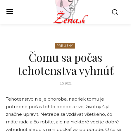
PRE ŽENY
Čomu sa počas
tehotenstva vyhnúť
5.5.2022
Tehotenstvo nie je choroba, napriek tomu je
potrebné počas tohto obdobia svoj životný štýl
značne upraviť. Netreba sa vzdávať všetkého, čo
máte rada a čo robíte, ale na niektoré veci je dobré
zabudnúť alebo s nimi počkať až po pôrode. O čo sa