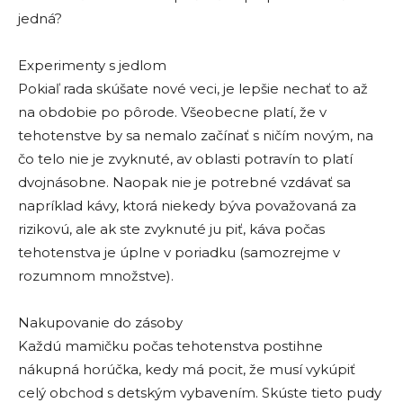
jedná?
Experimenty s jedlom
Pokiaľ rada skúšate nové veci, je lepšie nechať to až
na obdobie po pôrode. Všeobecne platí, že v
tehotenstve by sa nemalo začínať s ničím novým, na
čo telo nie je zvyknuté, av oblasti potravín to platí
dvojnásobne. Naopak nie je potrebné vzdávať sa
napríklad kávy, ktorá niekedy býva považovaná za
rizikovú, ale ak ste zvyknuté ju piť, káva počas
tehotenstva je úplne v poriadku (samozrejme v
rozumnom množstve).
Nakupovanie do zásoby
Každú mamičku počas tehotenstva postihne
nákupná horúčka, kedy má pocit, že musí vykúpiť
celý obchod s detským vybavením. Skúste tieto pudy