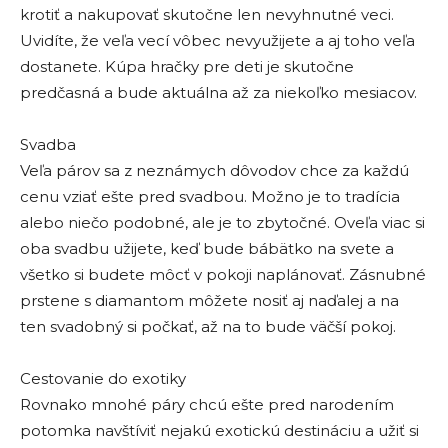
krotiť a nakupovať skutočne len nevyhnutné veci.
Uvidíte, že veľa vecí vôbec nevyužijete a aj toho veľa
dostanete. Kúpa hračky pre deti je skutočne
predčasná a bude aktuálna až za niekoľko mesiacov.
Svadba
Veľa párov sa z neznámych dôvodov chce za každú
cenu vziať ešte pred svadbou. Možno je to tradícia
alebo niečo podobné, ale je to zbytočné. Oveľa viac si
oba svadbu užijete, keď bude bábätko na svete a
všetko si budete môcť v pokoji naplánovať. Zásnubné
prstene s diamantom môžete nosiť aj naďalej a na
ten svadobný si počkať, až na to bude väčší pokoj.
Cestovanie do exotiky
Rovnako mnohé páry chcú ešte pred narodením
potomka navštíviť nejakú exotickú destináciu a užiť si