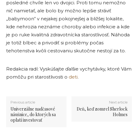
posledné chvíle len vo dvojici. Proti tomu nemožno
nič namietať, ale bolo by možno lepšie stráviť
„babymoon“ v nejakej pokojnejšej a bližšej lokalite,
kde nehrozia neznáme choroby alebo infekcie a kde
je po ruke kvalitná zdravotnícka starostlivosť. Náhoda
je totiž blbec a privodiť si problémy počas
tehotenstva kvôli cestovaniu skutočne nestojí za to.
Redakcia radí: Vyskúšajte ďalšie vychytávky, ktoré Vám
pomôžu pri starostlivosti o
deti
.
Previous article
Next article
Univerzálne nadčasové
Deň, keď zomrel Sherlock
náušnice, do ktorých sa
Holmes
oplatí investovať