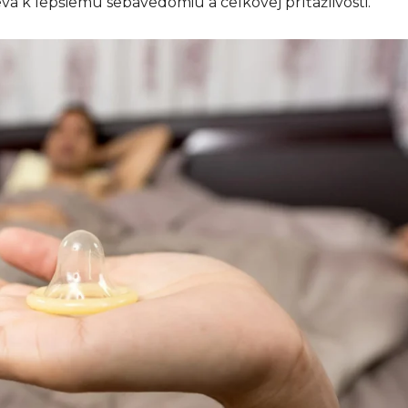
eva k lepšiemu sebavedomiu a celkovej príťažlivosti.