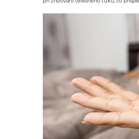
pri znižovaní telesného tuku, čo prispi