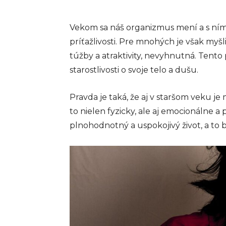
Vekom sa náš organizmus mení a s ním a
príťažlivosti. Pre mnohých je však myš
túžby a atraktivity, nevyhnutná. Tent
starostlivosti o svoje telo a dušu.
Pravda je taká, že aj v staršom veku je 
to nielen fyzicky, ale aj emocionálne a 
plnohodnotný a uspokojivý život, a to 