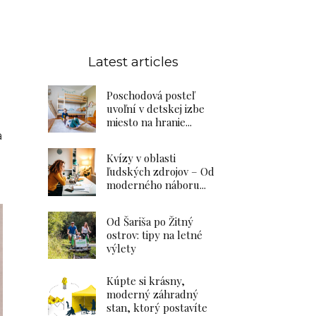
Latest articles
Poschodová posteľ
uvoľní v detskej izbe
miesto na hranie...
a
Kvízy v oblasti
ľudských zdrojov – Od
moderného náboru...
Od Šariša po Žitný
ostrov: tipy na letné
výlety
Kúpte si krásny,
moderný záhradný
stan, ktorý postavíte