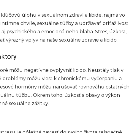
 kľúčovú úlohu v sexuálnom zdraví a libide, najmä vo
ntímne chvíle, sexuálne túžby a udržiavať príťažlivosť
le aj psychického a emocionálneho blaha. Stres, úzkosť,
 výrazný vplyv na naše sexuálne zdravie a libido.
aktory
toré môžu negatívne ovplyvniť libido. Neustály tlak v
obné problémy môžu viesť k chronickému vyčerpaniu a
Stresové hormóny môžu narušovať rovnováhu ostatných
uálnu túžbu. Okrem toho, úzkosť a obavy o výkon
mné sexuálne zážitky.
stresu, je dôležité zaviesť do svojho života relaxačné