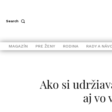
Search
MAGAZÍN
PRE ŽENY
RODINA
RADY A NÁV
Ako si udržiava
aj vo