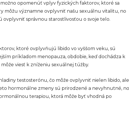
 nemožno opomenúť vplyv fyzických faktorov, ktoré sa
ry môžu významne ovplyvniť našu sexuálnu vitalitu, no
ú ovplyvniť správnou starostlivosťou o svoje telo.
ktorov, ktoré ovplyvňujú libido vo vyššom veku, sú
ejším príkladom menopauza, obdobie, keď dochádza k
môže viesť k zníženiu sexuálnej túžby.
diny testosterónu, čo môže ovplyvniť nielen libido, ale
. Tieto hormonálne zmeny sú prirodzené a nevyhnutné, n
hormonálnou terapiou, ktorá môže byť vhodná po