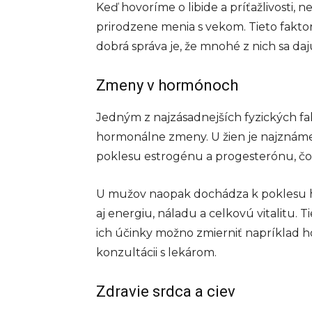
Keď hovoríme o libide a príťažlivosti,
prirodzene menia s vekom. Tieto fakto
dobrá správa je, že mnohé z nich sa daj
Zmeny v hormónoch
Jedným z najzásadnejších fyzických fa
hormonálne zmeny. U žien je najznám
poklesu estrogénu a progesterónu, čo 
U mužov naopak dochádza k poklesu hla
aj energiu, náladu a celkovú vitalitu
ich účinky možno zmierniť napríklad 
konzultácii s lekárom.
Zdravie srdca a ciev