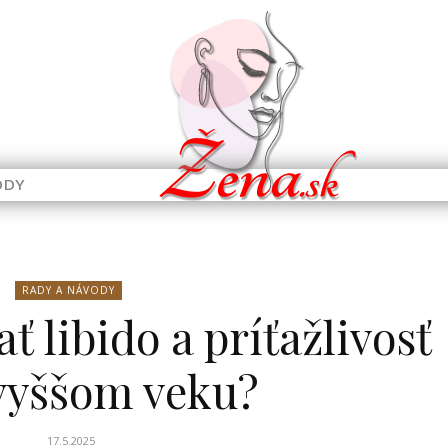
ODY
RADY A NÁVODY
ť libido a príťažlivosť
 vyššom veku?
17.5.2025