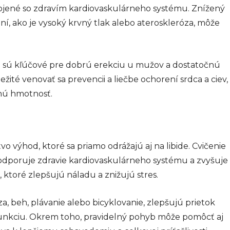
ojené so zdravím kardiovaskulárneho systému. Znížený
ní, ako je vysoký krvný tlak alebo ateroskleróza, môže
rvi sú kľúčové pre dobrú erekciu u mužov a dostatočnú
ôležité venovať sa prevencii a liečbe ochorení srdca a ciev,
snú hmotnosť.
o výhod, ktoré sa priamo odrážajú aj na libide. Cvičenie
odporuje zdravie kardiovaskulárneho systému a zvyšuje
 ktoré zlepšujú náladu a znižujú stres.
a, beh, plávanie alebo bicyklovanie, zlepšujú prietok
funkciu. Okrem toho, pravidelný pohyb môže pomôcť aj