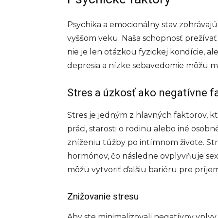
Psychika a emocionálny stav zohrávajú
vyššom veku. Naša schopnosť prežívať i
nie je len otázkou fyzickej kondície, a
depresia a nízke sebavedomie môžu mať
Stres a úzkosť ako negatívne f
Stres je jedným z hlavných faktorov, k
práci, starosti o rodinu alebo iné os
zníženiu túžby po intímnom živote. 
hormónov, čo následne ovplyvňuje sex
môžu vytvoriť ďalšiu bariéru pre príje
Znižovanie stresu
Aby ste minimalizovali negatívny vplyv 