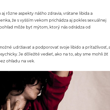
j rôzne aspekty nášho zdravia, vrátane libida a
lienka, že s vyšším vekom prichádza aj pokles sexuálnej
o pohľad môže byť mýtom, ktorý nás odrádza od
možné udržiavať a podporovať svoje libido a príťažlivosť, 
psychicky. Je dôležité vedieť, ako na to, aby sme mohli žiť
bez ohľadu na vek.