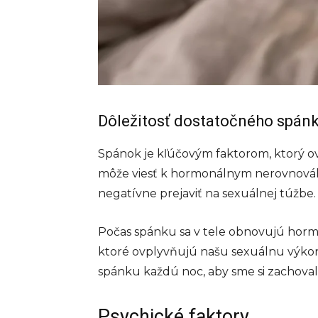
Dôležitosť dostatočného spán
Spánok je kľúčovým faktorom, ktorý ov
môže viesť k hormonálnym nerovnováha
negatívne prejaviť na sexuálnej túžbe.
Počas spánku sa v tele obnovujú hormó
ktoré ovplyvňujú našu sexuálnu výkonn
spánku každú noc, aby sme si zachova
Psychické faktory