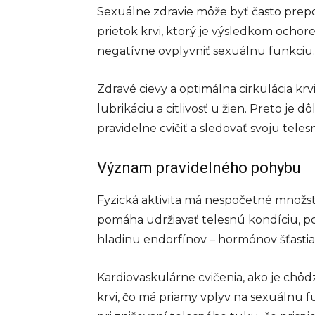
Sexuálne zdravie môže byť často prep
prietok krvi, ktorý je výsledkom ochore
negatívne ovplyvniť sexuálnu funkciu.
Zdravé cievy a optimálna cirkulácia k
lubrikáciu a citlivosť u žien. Preto je d
pravidelne cvičiť a sledovať svoju tele
Význam pravidelného pohybu
Fyzická aktivita má nespočetné množstv
pomáha udržiavať telesnú kondíciu, p
hladinu endorfínov – hormónov šťastia,
Kardiovaskulárne cvičenia, ako je chôdz
krvi, čo má priamy vplyv na sexuálnu 