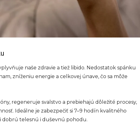
ku
plyvňuje naše zdravie a tiež libido. Nedostatok spánku
m, zníženiu energie a celkovej únave, čo sa môže
ny, regeneruje svalstvo a prebiehajú dôležité procesy,
osť. Ideálne je zabezpečiť si 7–9 hodín kvalitného
li dobrú telesnú i duševnú pohodu.