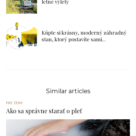
letné výlety
Kúpte si krásny, moderný záhradný
stan, ktorý postavíte sami...
Similar articles
PRE ŽENY
Ako sa správne starať o pleť