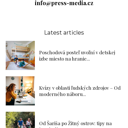
info@press-media.cz
Latest articles
Poschodová posteľ uvoľní v detskej
izbe miesto na hranie...
Kvízy v oblasti ľudských zdrojov – Od
moderného náboru...
Od Šariša po Žitný ostrov: tipy na