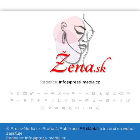
Redakce:
info@press-media.cz
© Press-Media.cz, Praha 4, Publikace
PR článků
a inzerci na webu
zajišťuje
Redakce: info@press-media.cz