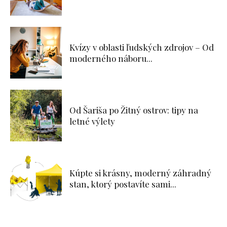
Kvízy v oblasti ľudských zdrojov – Od
moderného náboru...
Od Šariša po Žitný ostrov: tipy na
letné výlety
Kúpte si krásny, moderný záhradný
stan, ktorý postavíte sami...