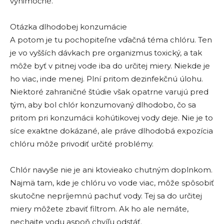
výnimočné.
Otázka dlhodobej konzumácie
A potom je tu pochopiteľne vďačná téma chlóru. Ten
je vo vyšších dávkach pre organizmus toxický, a tak
môže byť v pitnej vode iba do určitej miery. Niekde je
ho viac, inde menej. Plní pritom dezinfekčnú úlohu.
Niektoré zahraničné štúdie však opatrne varujú pred
tým, aby bol chlór konzumovaný dlhodobo, čo sa
pritom pri konzumácii kohútikovej vody deje. Nie je to
síce exaktne dokázané, ale práve dlhodobá expozícia
chlóru môže privodiť určité problémy.
Chlór navyše nie je ani ktovieako chutným doplnkom.
Najmä tam, kde je chlóru vo vode viac, môže spôsobiť
skutočne nepríjemnú pachuť vody. Tej sa do určitej
miery môžete zbaviť filtrom. Ak ho ale nemáte,
nechajte vodu aspoň chvíľu odstáť.