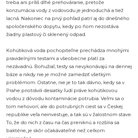
treba ani príliš dlhé prehováranie, pretože
konzumácia vody z vodovodu je jednoduchá a tiež
lacná. Nakoniec na prvý pohľad patrí aj do dnešného
spoločenského dopytu, kedy po ňom nezostáva
žiadny plastový či sklenený odpad.
Kohútiková voda pochopiteľne prechádza mnohými
pravidelnými testami a všeobecne platí za
nezávadnú. Bohužiaľ, testy sa nevykonávajú na dennej
báze a nikdy nie je možné zamedziť všetkým
problémom. Ostatne, nie je to tak dávno, kedy sa v
Prahe priotrávili desiatky ľudí práve kohútikovou
vodou z dôvodu kontaminácie potrubia. Veľmi sa o
tom nehovorí, ale do potrubných ciest sa v Českej
republike veľa neinvestuje, a tak sú v žalostnom stave.
To, že do nich z času na čas preniknú a rozšíria sa
baktérie, je skôr očakávateľné než celkom