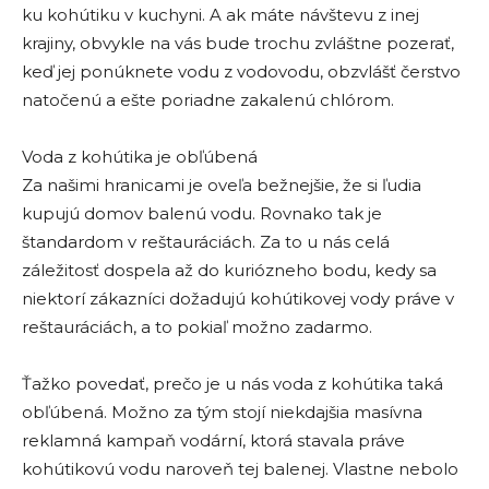
ku kohútiku v kuchyni. A ak máte návštevu z inej
krajiny, obvykle na vás bude trochu zvláštne pozerať,
keď jej ponúknete vodu z vodovodu, obzvlášť čerstvo
natočenú a ešte poriadne zakalenú chlórom.
Voda z kohútika je obľúbená
Za našimi hranicami je oveľa bežnejšie, že si ľudia
kupujú domov balenú vodu. Rovnako tak je
štandardom v reštauráciách. Za to u nás celá
záležitosť dospela až do kuriózneho bodu, kedy sa
niektorí zákazníci dožadujú kohútikovej vody práve v
reštauráciách, a to pokiaľ možno zadarmo.
Ťažko povedať, prečo je u nás voda z kohútika taká
obľúbená. Možno za tým stojí niekdajšia masívna
reklamná kampaň vodární, ktorá stavala práve
kohútikovú vodu naroveň tej balenej. Vlastne nebolo