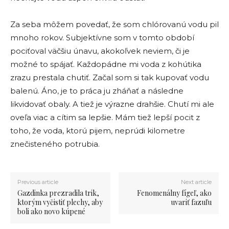
Za seba môžem povedať, že som chlórovanú vodu pil
mnoho rokov. Subjektívne som v tomto období
pociťoval väčšiu únavu, akokoľvek neviem, či je
možné to spájať. Každopádne mi voda z kohútika
zrazu prestala chutiť. Začal som si tak kupovať vodu
balenú. Áno, je to práca ju zháňať a následne
likvidovať obaly. A tiež je výrazne drahšie. Chutí mi ale
oveľa viac a cítim sa lepšie. Mám tiež lepší pocit z
toho, že voda, ktorú pijem, neprúdi kilometre
znečisteného potrubia.
Previous article
Next article
Gazdinka prezradila trik,
Fenomenálny fígeľ, ako
ktorým vyčistiť plechy, aby
uvariť fazuľu
boli ako novo kúpené