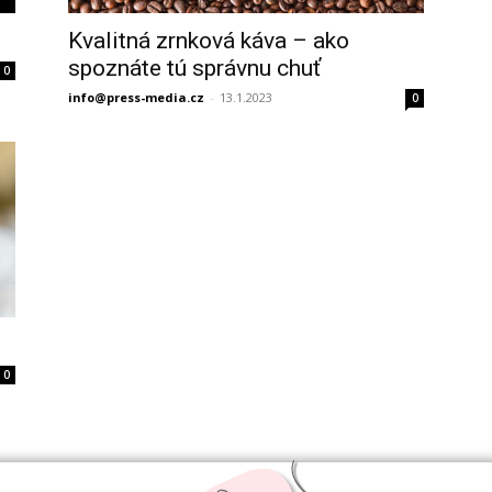
Kvalitná zrnková káva – ako
spoznáte tú správnu chuť
0
info@press-media.cz
-
13.1.2023
0
0