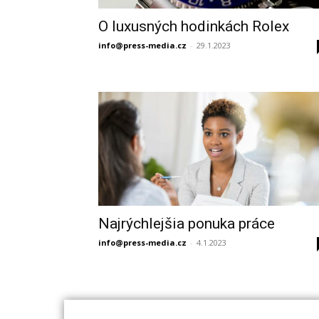
O luxusných hodinkách Rolex
info@press-media.cz
-
29.1.2023
Najrýchlejšia ponuka práce
info@press-media.cz
-
4.1.2023