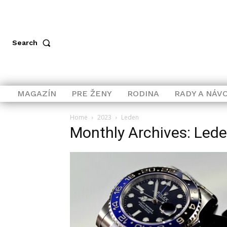
Search
MAGAZÍN
PRE ŽENY
RODINA
RADY A NÁV
Home
2023
Leden
Monthly Archives: Led