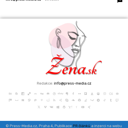
Redakce:
info@press-media.cz
© Press-Media.cz, Praha 4, Publikace
PR článků
a inzerci na webu