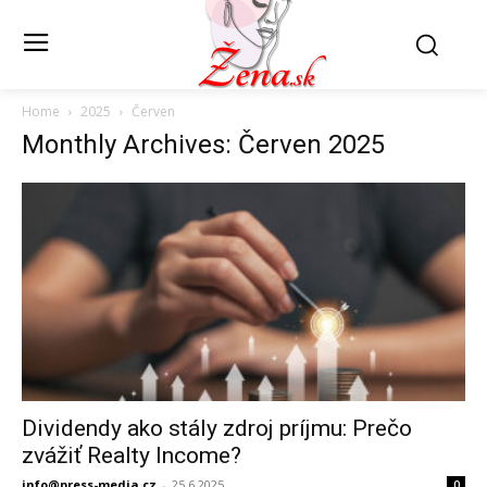
Home
2025
Červen
Monthly Archives: Červen 2025
Dividendy ako stály zdroj príjmu: Prečo
zvážiť Realty Income?
info@press-media.cz
-
25.6.2025
0