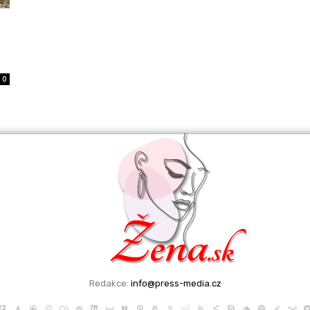
0
Redakce:
info@press-media.cz