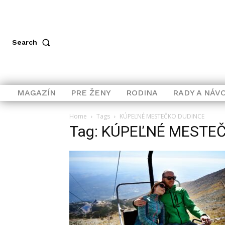
Search
MAGAZÍN
PRE ŽENY
RODINA
RADY A NÁV
Home
Tags
KÚPEĽNÉ MESTEČKO DUDINCE
Tag: KÚPEĽNÉ MESTE