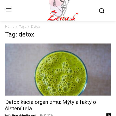
Home
Tags
Detox
Tag: detox
Detoxikácia organizmu: Mýty a fakty o
čistení tela
info PressMedia.net
-
19.10.2024
0