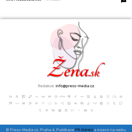
Redakce:
info@press-media.cz
© Press-Media.cz, Praha 4, Publikace
PR článků
a inzerci na webu