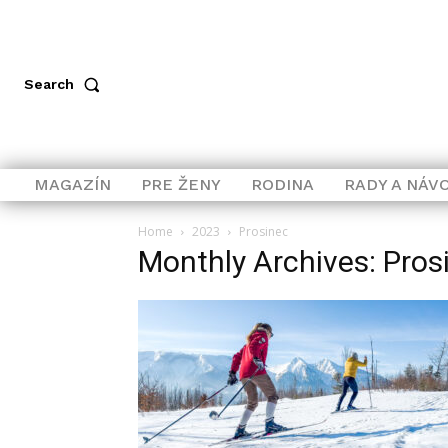
Search
MAGAZÍN
PRE ŽENY
RODINA
RADY A NÁV
Home
2023
Prosinec
Monthly Archives: Pros