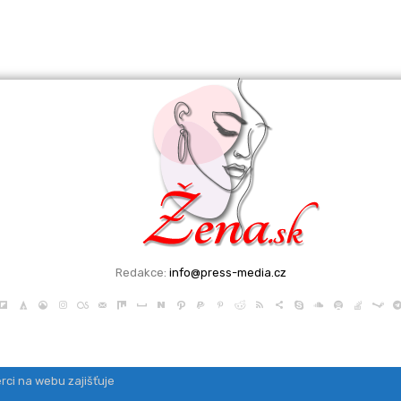
Redakce:
info@press-media.cz
rci na webu zajišťuje