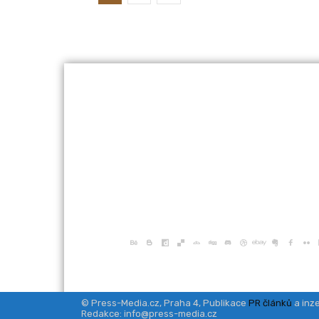
© Press-Media.cz, Praha 4, Publikace
PR článků
a inze
Redakce: info@press-media.cz