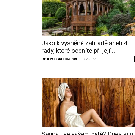
Jako k vysněné zahradě aneb 4
rady, které oceníte při její...
info PressMedia.net
-
17.2.2022
Sauna i ve vašem bytě? Dnes si ji