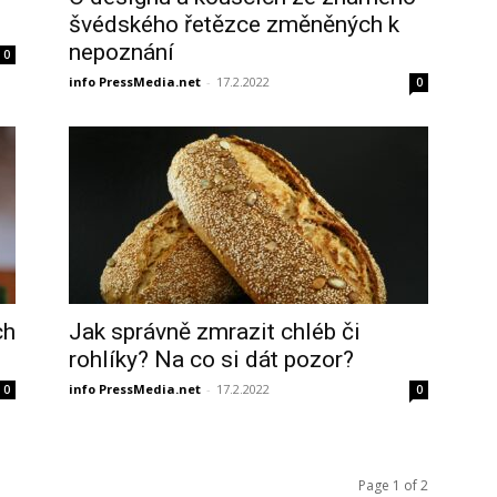
švédského řetězce změněných k
nepoznání
0
info PressMedia.net
-
17.2.2022
0
ch
Jak správně zmrazit chléb či
rohlíky? Na co si dát pozor?
info PressMedia.net
-
17.2.2022
0
0
Page 1 of 2