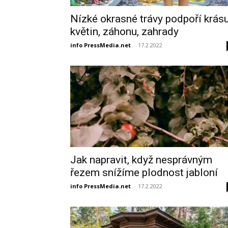
Nízké okrasné trávy podpoří krás
květin, záhonu, zahrady
info PressMedia.net
-
17.2.2022
Jak napravit, když nesprávným
řezem snížíme plodnost jabloní
info PressMedia.net
-
17.2.2022