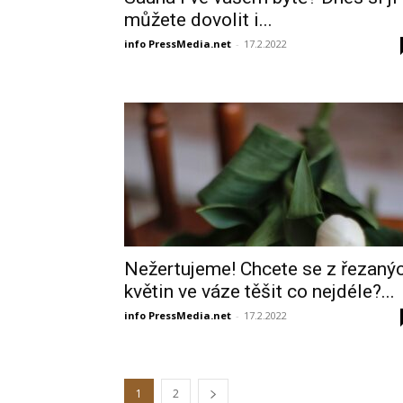
můžete dovolit i...
info PressMedia.net
-
17.2.2022
Nežertujeme! Chcete se z řezaný
květin ve váze těšit co nejdéle?...
info PressMedia.net
-
17.2.2022
1
2