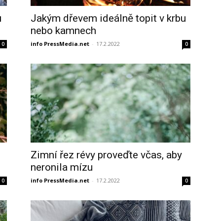
u
Jakým dřevem ideálně topit v krbu
nebo kamnech
info PressMedia.net
-
17.2.2022
0
0
Zimní řez révy proveďte včas, aby
neronila mízu
info PressMedia.net
-
17.2.2022
0
0