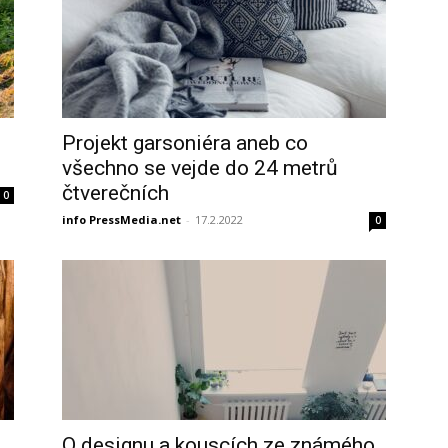
Projekt garsoniéra aneb co
všechno se vejde do 24 metrů
čtverečních
0
info PressMedia.net
-
17.2.2022
0
O designu a kouscích ze známého